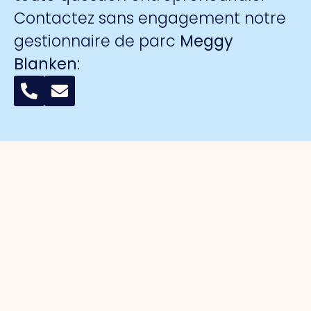
Contactez sans engagement notre
gestionnaire de parc
Meggy
Blanken
:
Organisation
Pour les
Parcs
Sécurité
entrepreneurs
d'activités
A propos
Surveillance
de nous
Gestion du
Port de
collective
Organisation
parc
commerce
par caméra
du travail
Défense
Port de
La marque
Conseil
des
commerce
de
d'administration
intérêts
sud
l'entreprise