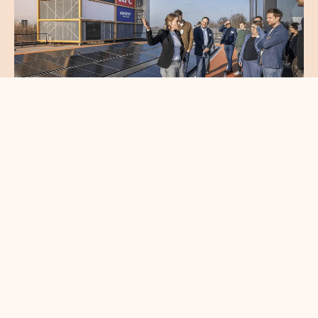
Circulair en gezond
bouwen brengt
koplopers in de
bouwsector samen
en savoir plus