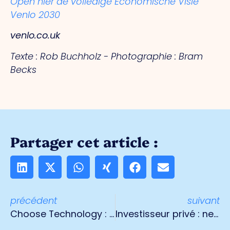
Open hier de volledige Economische Visie
Venlo 2030
venlo.co.uk
Texte : Rob Buchholz -
Photographie : Bram
Becks
Partager cet article :
précédent
suivant
Choose Technology : "Ceux qui n'adhèrent pas maintenant seront en dehors de la société dans cinq ans".
Investisseur privé : ne vendez pas vos briques !