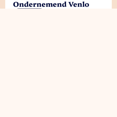
Ondernemend Venlo
read more
Circulair en gezond
bouwen brengt
koplopers in de