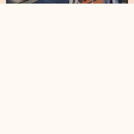
Circulair en gezond
bouwen brengt
koplopers in de
bouwsector samen
en savoir plus