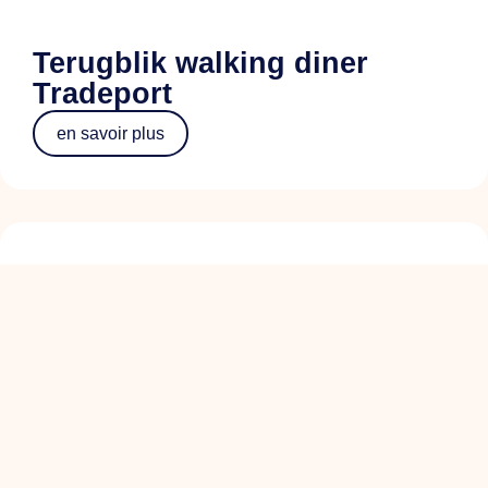
Terugblik walking diner
Tradeport
en savoir plus
ALV+: de koers van