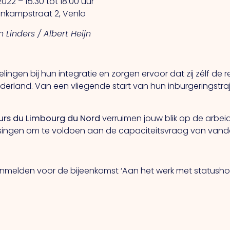
2 – 15.30 tot 18:00 uur
nkampstraat 2, Venlo
 Linders / Albert Heijn
lingen bij hun integratie en zorgen ervoor dat zij zélf de
erland. Van een vliegende start van hun inburgeringstr
eurs du Limbourg du Nord
verruimen jouw blik op de arbei
ossingen om te voldoen aan de capaciteitsvraag van van
nmelden voor de bijeenkomst ‘Aan het werk met statusho