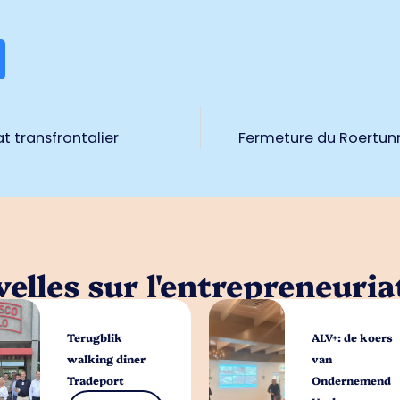
at transfrontalier
Fermeture du Roertunn
elles sur l'entrepreneuria
Terugblik
ALV+: de koers
walking diner
van
Tradeport
Ondernemend