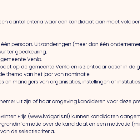
en aantal criteria waar een kandidaat aan moet voldoe
it één persoon. Uitzonderingen (meer dan één onderneme
ur ter goedkeuring.
e gemeente Venlo.
pact op de gemeente Venlo en is zichtbaar actief in de
de thema van het jaar van nominatie.
es en managers van organisaties, instellingen of instituties
emer uit zijn of haar omgeving kandideren voor deze pre
Grinten Prijs (www.lvdgprijs.nl) kunnen kandidaten aange
rgrondinformatie over de kandidaat en een motivatie (
n de selectiecriteria.