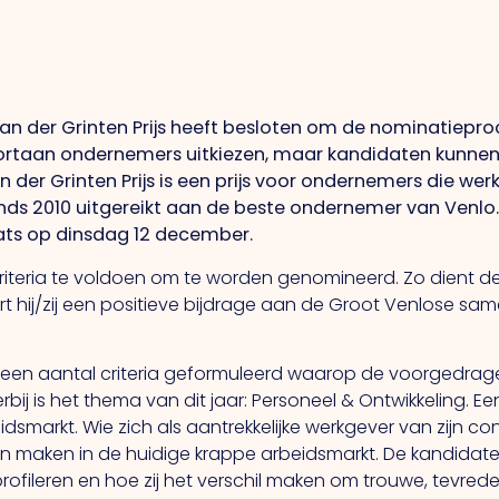
van der Grinten Prijs heeft besloten om de nominatiepro
ortaan ondernemers uitkiezen, maar kandidaten kunne
der Grinten Prijs is een prijs voor ondernemers die wer
nds 2010 uitgereikt aan de beste ondernemer van Venlo. 
laats op dinsdag 12 december.
iteria te voldoen om te worden genomineerd. Zo dient d
t hij/zij een positieve bijdrage aan de Groot Venlose sam
s er een aantal criteria geformuleerd waarop de voorgedr
rbij is het thema van dit jaar: Personeel & Ontwikkeling. E
eidsmarkt. Wie zich als aantrekkelijke werkgever van zijn 
an maken in de huidige krappe arbeidsmarkt. De kandidaten
h profileren en hoe zij het verschil maken om trouwe, tevr