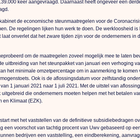
 139.000 keer aangevraagd. Daarnaast heeft ongeveer een der
aagd.
et kabinet de economische steunmaatregelen voor de Coronacri
n. De regelingen lijken hun werk te doen. De werkloosheid is
laat onverlet dat het zware tijden zijn voor de ondernemers in 
s geprobeerd om de maatregelen zoveel mogelijk mee te laten b
e uitbreiding van het steunpakket van januari een verhoging va
van het minimale omzetpercentage om in aanmerking te komen voor
ermogenstoets. Ook is de aflossingsdatum voor zelfstandig onde
an 1 januari 2021 naar 1 juli 2021. Met de uitstel van aflossing
k uitgebreid die ondernemers moeten helpen met het betalen va
n en Klimaat (EZK).
art met het vaststellen van de definitieve subsidiebedragen o
ag een voorschot van tachtig procent van Uwv gebaseerd op een
unnen bedrijven een vaststelling, een eindberekening, aanvra