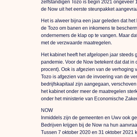
zelfstandigen Tozo is begin 2021 ongeveer
de Now uit het eerste steunpakket aangevr
Het is alweer bijna een jaar geleden dat h
de Tozo om banen en inkomens te bescherme
ondernemers de klap op te vangen. Maar dat 
met de verzwaarde maatregelen.
Het kabinet heeft het afgelopen jaar steed
pandemie. Voor de Now betekent dat dat in d
procent). Ook is afgezien van de verhoging 
Tozo is afgezien van de invoering van de v
bedrijfskapitaal zijn aangegaan, verschoven v
het kabinet onder meer de maatregelen ster
onder het ministerie van Economische Zake
NOW
Inmiddels zijn de gemeenten en Uwv ook gest
Bedrijven krijgen bij de Now na hun aanvra
Tussen 7 oktober 2020 en 31 oktober 2021 k