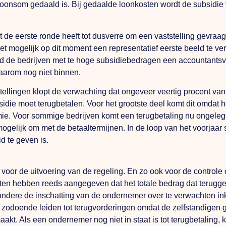
loonsom gedaald is. Bij gedaalde loonkosten wordt de subsidie
 de eerste ronde heeft tot dusverre om een vaststelling gevraag
t mogelijk op dit moment een representatief eerste beeld te verk
ld de bedrijven met te hoge subsidiebedragen een accountants
aarom nog niet binnen.
llingen klopt de verwachting dat ongeveer veertig procent van d
bsidie moet terugbetalen. Voor het grootste deel komt dit omdat
emie. Voor sommige bedrijven komt een terugbetaling nu onge
gelijk om met de betaaltermijnen. In de loop van het voorjaar st
d te geven is.
 voor de uitvoering van de regeling. En zo ook voor de controle
n hebben reeds aangegeven dat het totale bedrag dat teruggevord
 andere de inschatting van de ondernemer over te verwachten in
 zodoende leiden tot terugvorderingen omdat de zelfstandigen
aakt. Als een ondernemer nog niet in staat is tot terugbetaling