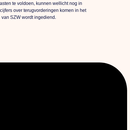
asten te voldoen, kunnen wellicht nog in
ijfers over terugvorderingen komen in het
ie van SZW wordt ingediend.