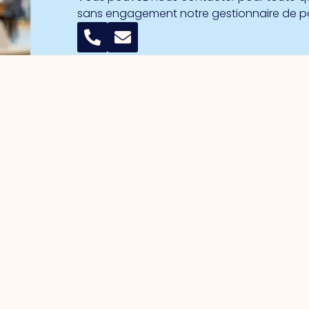
sans engagement notre gestionnaire de 
 les entrepreneurs
Parcs d'activités
n du parc
Port de commerce
e des intérêts
Port de commerce sud
s stratégiques
Noorderpoort