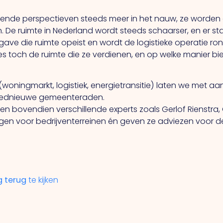
llende perspectieven steeds meer in het nauw, ze worden a
 De ruimte in Nederland wordt steeds schaarser, en er
ave die ruimte opeist en wordt de logistieke operatie ro
es toch de ruimte die ze verdienen, en op welke manier bi
(woningmarkt, logistiek, energietransitie) laten we met a
loednieuwe gemeenteraden.
en bovendien verschillende experts zoals Gerlof Rienstra, 
iggen voor bedrijventerreinen én geven ze adviezen voor
g terug
te kijken