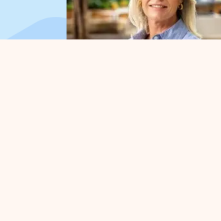
Organisation
Pour
A propos de nous
Gestio
Organisation du travail
Défens
Conseil d'administration
Projet