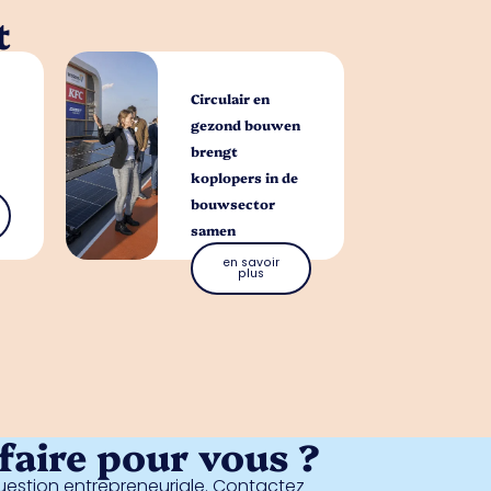
t
Circulair en
gezond bouwen
brengt
koplopers in de
bouwsector
samen
en savoir
plus
aire pour vous ?
estion entrepreneuriale. Contactez