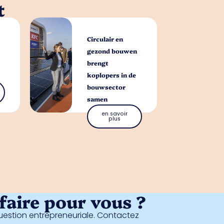
t
Circulair en
gezond bouwen
brengt
koplopers in de
bouwsector
samen
en savoir
plus
aire pour vous ?
estion entrepreneuriale. Contactez