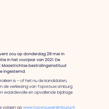
event zou op donderdag 28 mei in
ie in het voorjaar van 2021. D
e
Maastrichtse bestralingsinstituut
ee ingestemd.
etrokken is – of het nu de kandidaten,
an de verkiezing van Topvrouw Limburg
een waardevolle en opvallende bijdrage
te volgen op
www.topvrouwenlimburg.nl