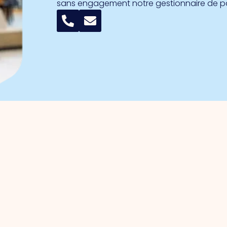
sans engagement notre gestionnaire de 
 les entrepreneurs
Parcs d'activités
n du parc
Port de commerce
e des intérêts
Port de commerce sud
s stratégiques
Noorderpoort
'investissement pour les
Mouron des oiseaux