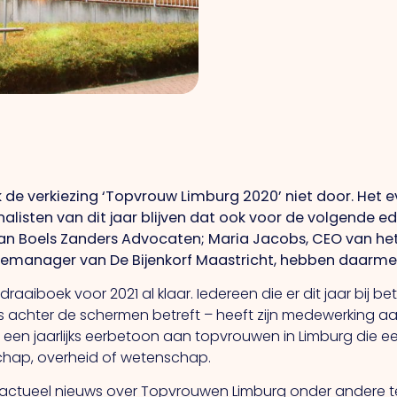
 de verkiezing ‘Topvrouw Limburg 2020’ niet door. Het 
isten van dit jaar blijven dat ook voor de volgende edit
 Boels Zanders Advocaten; Maria Jacobs, CEO van het 
oremanager van De Bijenkorf Maastricht, hebben daarm
draaiboek voor 2021 al klaar. Iedereen die er dit jaar bij b
rs achter de schermen betreft – heeft zijn medewerking a
s een jaarlijks eerbetoon aan topvrouwen in Limburg die 
chap, overheid of wetenschap.
is actueel nieuws over Topvrouwen Limburg onder andere 