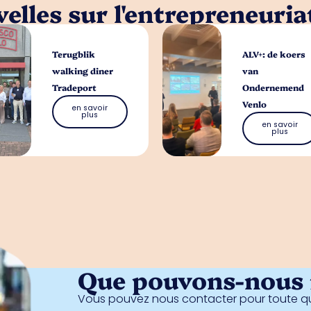
elles sur l'entrepreneuria
Terugblik
ALV+: de koers
walking diner
van
Tradeport
Ondernemend
Venlo
en savoir
plus
en savoir
plus
Que pouvons-nous f
Vous pouvez nous contacter pour toute qu