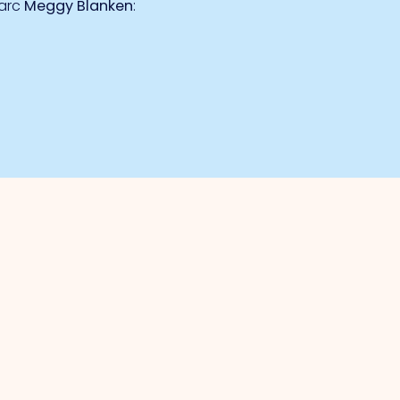
parc
Meggy Blanken
:
Sécurité
Surveillance collective par caméra
La marque de l'entreprise sûre
Emplacement des DEA
Police / déclaration numérique