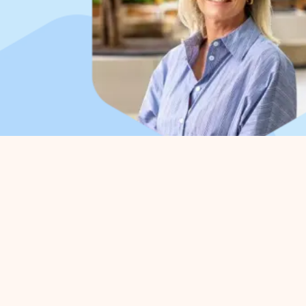
Organisation
Pour
A propos de nous
Gestio
Organisation du travail
Défens
Conseil d'administration
Projet
Collaborations
Zone d