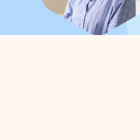
Organisation
Pour
A propos de nous
Gestio
Organisation du travail
Défens
Conseil d'administration
Projet
Collaborations
Zone d
Départements
entrep
Expertisegroepen
Activi
Infor
Gestion du parc
Proj