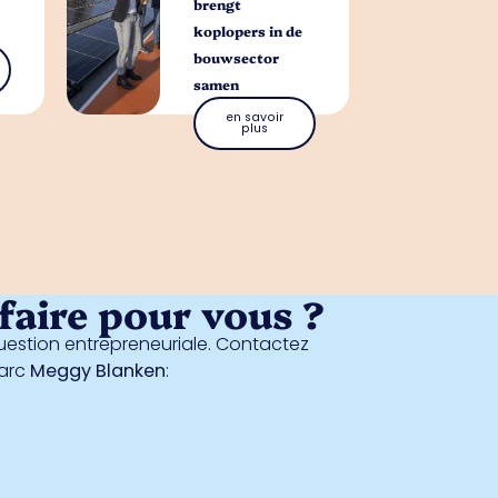
brengt
koplopers in de
bouwsector
samen
en savoir
plus
aire pour vous ?
estion entrepreneuriale. Contactez
parc
Meggy Blanken
: