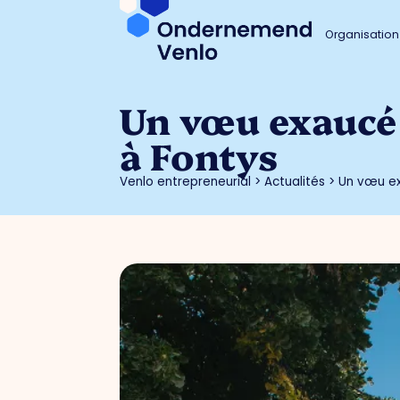
Organisation
Un vœu exaucé 
à Fontys
Venlo entrepreneurial
>
Actualités
>
Un vœu ex