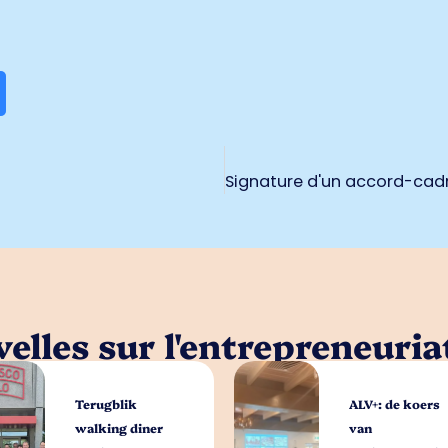
elles sur l'entrepreneuria
Terugblik
ALV+: de koers
walking diner
van