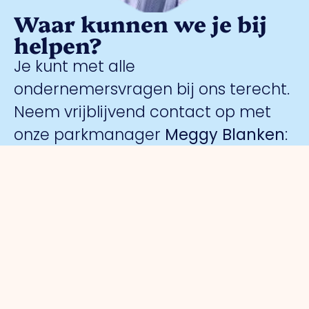
Waar kunnen we je bij
helpen?
Je kunt met alle
ondernemersvragen bij ons terecht.
Neem vrijblijvend contact op met
onze parkmanager
Meggy Blanken
:
Organisatie
Voor
Bedrijventerreinen
Veiligheid
ondernemers
Over ons
Trade Port
Collectieve
Werkorganisatie
Parkmanagement
Trade Port
camerabewa