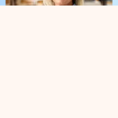
Waar kunnen we je bij
helpen?
Je kunt met alle
ondernemersvragen bij ons terecht.
Neem vrijblijvend contact op met
onze parkmanager
Meggy Blanken
: