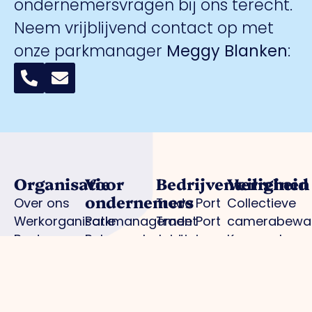
ondernemersvragen bij ons terecht.
Neem vrijblijvend contact op met
onze parkmanager
Meggy Blanken
:
Organisatie
Voor
Bedrijventerreinen
Veiligheid
ondernemers
Over ons
Trade Port
Collectieve
Werkorganisatie
Parkmanagement
Trade Port
camerabewa
Bestuur
Belangenbehartiging
zuid
Keurmerk
Samenwerkingen
Strategische
Noorderpoort
Veilig
Afdelingen
projecten
Spikweien
Ondernemen
Expertisegroepen
Bedrijven
AED
Investerings
locaties