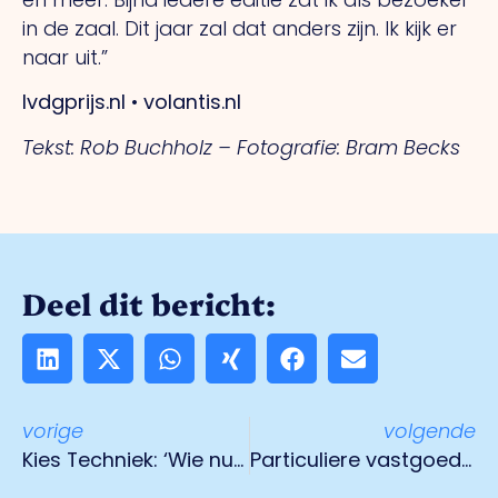
in de zaal.
Dit
jaar zal dat anders zijn.
Ik
kijk er
naar uit.”
lvdgprijs.nl • volantis.nl
Tekst: Rob Buchholz –
Fotografie: Bram Becks
Deel dit bericht:
vorige
volgende
Kies Techniek: ‘Wie nu niet aanhaakt, staat over vijf jaar buiten de maatschappij’
Particuliere vastgoedbelegger: verkoop uw stenen niet!