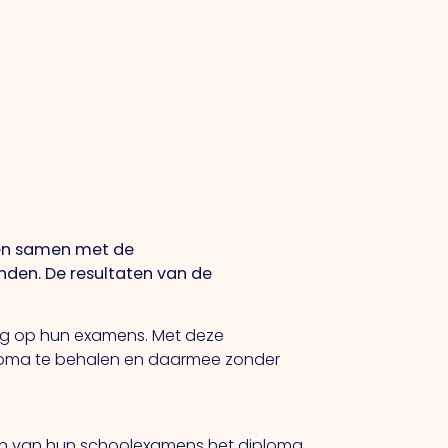
oten samen met de
onden. De resultaten van de
ing op hun examens. Met deze
 diploma te behalen en daarmee zonder
aten van hun schoolexamens het diploma