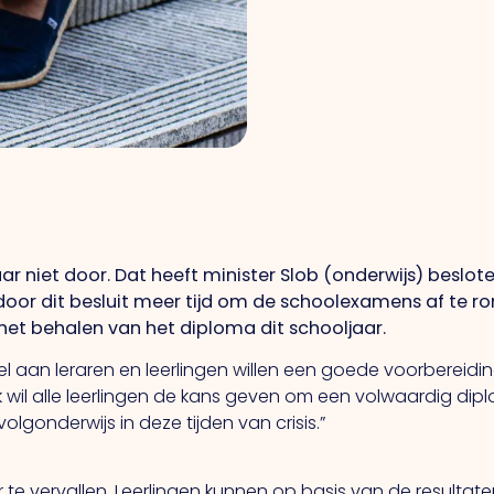
ar niet door. Dat heeft minister Slob (onderwijs) besl
 door dit besluit meer tijd om de schoolexamens af te r
et behalen van het diploma dit schooljaar.
el aan leraren en leerlingen willen een goede voorbereid
id. Ik wil alle leerlingen de kans geven om een volwaardig
lgonderwijs in deze tijden van crisis.”
r te vervallen. Leerlingen kunnen op basis van de result