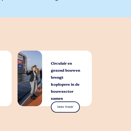
Circulair en
gezond bouwen
brengt
koplopers in de
bouwsector
samen
lees meer