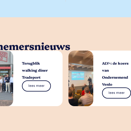
rnemersnieuws
Terugblik
ALV+: de koers
walking diner
van
Tradeport
Ondernemend
Venlo
lees meer
lees meer