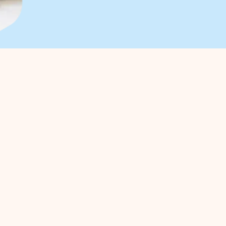
r ondernemers
Bedrijventerreinen
anagement
Trade Port
enbehartiging
Trade Port zuid
gische projecten
Noorderpoort
ven Investerings Zone (BIZ)
Spikweien
teiten / agenda
sche informatie gemeente
ecten
Media