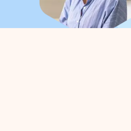
Organisatie
Voo
Over ons
Parkm
Werkorganisatie
Belang
Bestuur
Strate
Samenwerkingen
Bedrij
Afdelingen
Activi
Expertisegroepen
Prakti
Parkmanagement
Proj