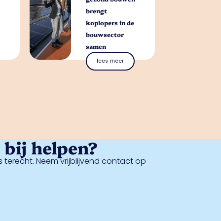
brengt
koplopers in de
bouwsector
samen
lees meer
bij helpen?
 terecht. Neem vrijblijvend contact op