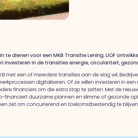
in te dienen voor een MKB Transitie Lening. LIOF ontwikk
 investeren in de transities energie, circulariteit, gezond
KB met een of meerdere transities aan de slag wil. Bedrij
rkprocessen digitaliseren. Of ze willen investeren in ee
ndere financiers om die extra stap te zetten. Met de nieuwe
co-financiert duurzame plannen en slimme of gezonde opl
en zet om concurrerend en toekomstbestendig te blijven