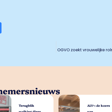
OGVO zoekt vrouwelijke rol
rnemersnieuws
Terugblik
ALV+: de koers
walking diner
van