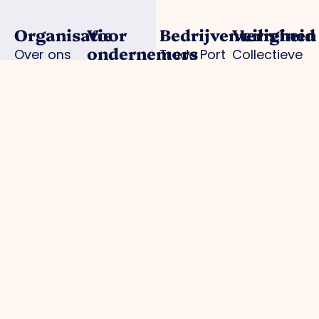
Organisatie
Voor
Bedrijventerreinen
Veiligheid
ondernemers
Over ons
Trade Port
Collectieve
Werkorganisatie
Parkmanagement
Trade Port
camerabewa
Bestuur
Belangenbehartiging
zuid
Keurmerk
Samenwerkingen
Strategische
Noorderpoort
Veilig
Afdelingen
projecten
Spikweien
Ondernemen
Expertisegroepen
Bedrijven
AED
Investerings
locaties
Zone (BIZ)
Politie /
Activiteiten
digitale
/ agenda
aangifte
Praktische
informatie
gemeente
Parkmanagement
Projecten
Media
Overig