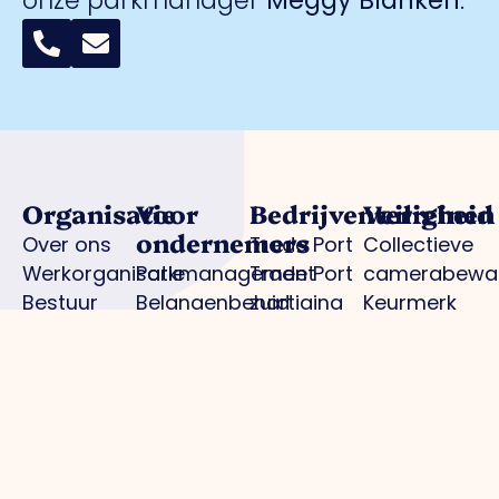
onze parkmanager
Meggy Blanken
:
Organisatie
Voor
Bedrijventerreinen
Veiligheid
ondernemers
Over ons
Trade Port
Collectieve
Werkorganisatie
Parkmanagement
Trade Port
camerabewa
Bestuur
Belangenbehartiging
zuid
Keurmerk
Samenwerkingen
Strategische
Noorderpoort
Veilig
Afdelingen
projecten
Spikweien
Ondernemen
Expertisegroepen
Bedrijven
AED
Investerings
locaties
Zone (BIZ)
Politie /
Activiteiten
digitale