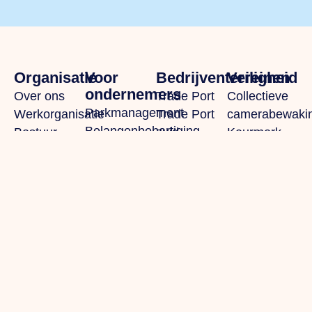
Organisatie
Voor
Bedrijventerreinen
Veiligheid
ondernemers
Over ons
Trade Port
Collectieve
Parkmanagement
Werkorganisatie
Trade Port
camerabewaki
Belangenbehartiging
Bestuur
zuid
Keurmerk
Strategische
Samenwerkingen
Noorderpoort
Veilig
projecten
Afdelingen
Spikweien
Ondernemen
Bedrijven
Expertisegroepen
AED
Investerings
locaties
Zone (BIZ)
Politie /
Activiteiten /
digitale
agenda
aangifte
Praktische
informatie
gemeente