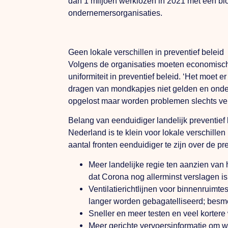
dan 1 miljoen werklozen in 2021 met een bl
ondernemersorganisaties.
Geen lokale verschillen in preventief beleid
Volgens de organisaties moeten economische 
uniformiteit in preventief beleid. ‘Het moet 
dragen van mondkapjes niet gelden en onder
opgelost maar worden problemen slechts 
Belang van eenduidiger landelijk preventief 
Nederland is te klein voor lokale verschill
aantal fronten eenduidiger te zijn over de pr
Meer landelijke regie ten aanzien van
dat Corona nog allerminst verslagen is
Ventilatierichtlijnen voor binnenruimt
langer worden gebagatelliseerd; besmet
Sneller en meer testen en veel kortere
Meer gerichte vervoersinformatie om w