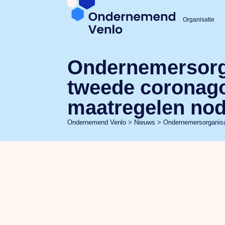
Organisatie
Ondernemersorga
tweede coronagol
maatregelen nod
Ondernemend Venlo
>
Nieuws
>
Ondernemersorganisat