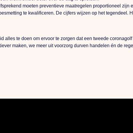
ekend moeten preventieve maatregelen proportioneel zijn en 
an besmetting te kwalificeren. De cijfers wijzen op het tegendee
id alles te doen om ervoor te zorgen dat een tweede coronagol
ctiever maken, we meer uit voorzorg durven handelen én de reg