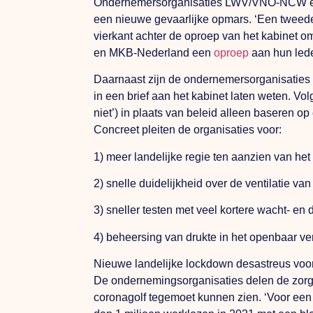
Ondernemersorganisaties LWV/VNO-NCW en M
een nieuwe gevaarlijke opmars. ‘Een tweede
vierkant achter de oproep van het kabinet
en MKB-Nederland een
oproep
aan hun lede
Daarnaast zijn de ondernemersorganisaties 
in een brief aan het kabinet laten weten. Vo
niet’) in plaats van beleid alleen baseren
Concreet pleiten de organisaties voor:
1) meer landelijke regie ten aanzien van h
2) snelle duidelijkheid over de ventilatie va
3) sneller testen met veel kortere wacht- en 
4) beheersing van drukte in het openbaar ve
Nieuwe landelijke lockdown desastreus vo
De ondernemingsorganisaties delen de zorg 
coronagolf tegemoet kunnen zien. ‘Voor een