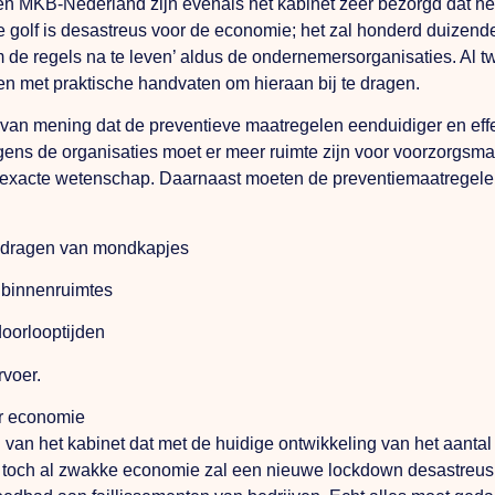
KB-Nederland zijn evenals het kabinet zeer bezorgd dat het
 golf is desastreus voor de economie; het zal honderd duizen
 om de regels na te leven’ aldus de ondernemersorganisaties
n met praktische handvaten om hieraan bij te dragen.
van mening dat de preventieve maatregelen eenduidiger en effe
lgens de organisaties moet er meer ruimte zijn voor voorzorgsmaa
 op exacte wetenschap. Daarnaast moeten de preventiemaatrege
et dragen van mondkapjes
n binnenruimtes
doorlooptijden
rvoer.
or economie
van het kabinet dat met de huidige ontwikkeling van het aanta
 toch al zwakke economie zal een nieuwe lockdown desastreus z