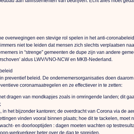
oedbad aan faillissementen van bedrijven. Echt alles moet ged
overwegingen een stevige rol spelen in het anti-coronabeleid. 
er immers niet toe leiden dat mensen zich slechts verplaatsen na
nemers in “strenge” gemeenten de dupe zijn van andere gemeent
verschoven’ aldus LWV/VNO-NCW en MKB-Nederland.
beleid
en in preventief beleid. De ondernemersorganisaties doen daaro
eventieve coronamaatregelen en ze effectiever in te zetten:
 het dragen van mondkapjes zoals in omringende landen; dit gaa
;
es, in het bijzonder kantoren; de overdracht van Corona via de a
tingen vinden vooral binnen plaats; hoe dit te tackelen, moet n
 wacht- en doorlooptijden : dagen moeten wachten op testresulta
oon-werkverkeer beter over de dag te spreiden.