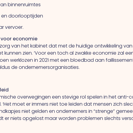
e van binnenruimtes
- en doorlooptijden
r vervoer.
s voor economie
org van het kabinet dat met de huidige ontwikkeling van
kunnen zien. ‘Voor een toch al zwakke economie zal een
ljoen werklozen in 2021 met een bloedbad aan faillissemen
ldus de ondernemersorganisaties.
leid
sche overwegingen een stevige rol spelen in het anti-co
leid. ‘Het moet er immers niet toe leiden dat mensen zich s
ondkapjes niet gelden en ondernemers in “strenge” gemee
ordt er niets opgelost maar worden problemen slechts v