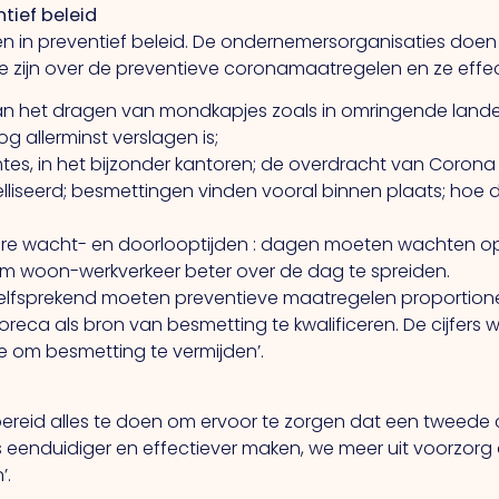
tief beleid
hillen in preventief beleid. De ondernemersorganisaties d
 zijn over de preventieve coronamaatregelen en ze effecti
 van het dragen van mondkapjes zoals in omringende lande
g allerminst verslagen is;
imtes, in het bijzonder kantoren; de overdracht van Coron
iseerd; besmettingen vinden vooral binnen plaats; hoe di
rtere wacht- en doorlooptijden : dagen moeten wachten op
om woon-werkverkeer beter over de dag te spreiden.
fsprekend moeten preventieve maatregelen proportioneel
 horeca als bron van besmetting te kwalificeren. De cijfers
 om besmetting te vermijden’.
bereid alles te doen om ervoor te zorgen dat een tweede
eenduidiger en effectiever maken, we meer uit voorzorg 
’.