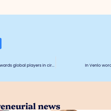
Masterclass ‘From regional business towards global players in circular transitions’
In Venlo wo
reneurial news