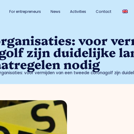
For entrepreneurs
News
Activities
Contact
ganisaties: voor ver
lf zijn duidelijke la
atregelen nodig
anisaties: voor vermijden van een tweede coronagolf zijn duidel