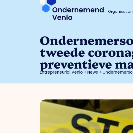
Organisation
Ondernemersor
tweede coronago
preventieve ma
Entrepreneurial Venlo
>
News
>
Ondernemersorg