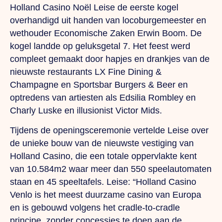
Holland Casino Noël Leise de eerste kogel
overhandigd uit handen van locoburgemeester en
wethouder Economische Zaken Erwin Boom. De
kogel landde op geluksgetal 7. Het feest werd
compleet gemaakt door hapjes en drankjes van de
nieuwste restaurants LX Fine Dining &
Champagne en Sportsbar Burgers & Beer en
optredens van artiesten als Edsilia Rombley en
Charly Luske en illusionist Victor Mids.
Tijdens de openingsceremonie vertelde Leise over
de unieke bouw van de nieuwste vestiging van
Holland Casino, die een totale oppervlakte kent
van 10.584m2 waar meer dan 550 speelautomaten
staan en 45 speeltafels. Leise: “Holland Casino
Venlo is het meest duurzame casino van Europa
en is gebouwd volgens het cradle-to-cradle
principe, zonder concessies te doen aan de