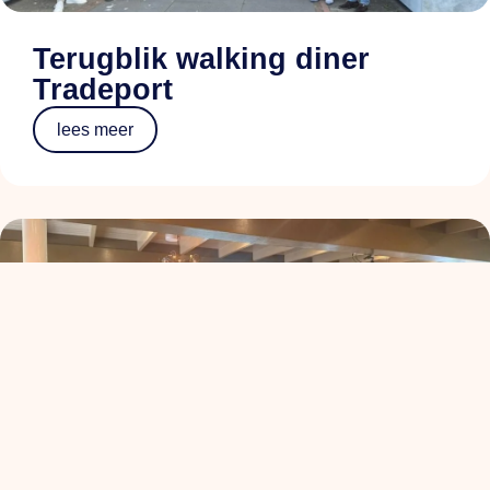
Terugblik walking diner
Tradeport
lees meer
ALV+: de koers van