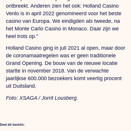
ontbreekt. Anderen zien het ook: Holland Casino
Venlo is in april 2022 genomineerd voor het beste
casino van Europa. We eindigden als tweede, na
het Monte Carlo Casino in Monaco. Daar zijn we
heel trots op.”
Holland Casino ging in juli 2021 al open, maar door
de coronamaatregelen was er geen traditionele
Grand Opening. De bouw van de nieuwe locatie
startte in november 2018. Van de verwachte
jaarlijkse 600.000 bezoekers komt veertig procent
uit Duitsland.
Foto: XSAGA / Jorrit Lousberg.
Deel dit bericht: