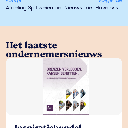
vorige
volgende
Afdeling Spikweien bezoekt Hertog Jan
Nieuwsbrief Havenvisie
Het laatste
ondernemersnieuws
Inspiratiebundel