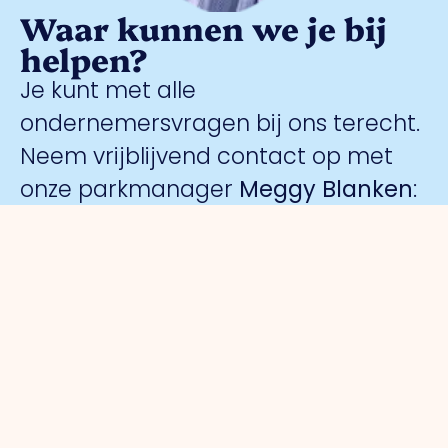
Waar kunnen we je bij
helpen?
Je kunt met alle
ondernemersvragen bij ons terecht.
Neem vrijblijvend contact op met
onze parkmanager
Meggy Blanken
:
Organisatie
Voor
Bedrijventerreinen
Veiligheid
ondernemers
Over ons
Trade Port
Collectieve
Werkorganisatie
Parkmanagement
Trade Port
camerabewa