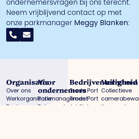
ondernemersvragen bij ons terecht.
Neem vrijblijvend contact op met
onze parkmanager
Meggy Blanken
:
Organisatie
Voor
Bedrijventerreinen
Veiligheid
ondernemers
Over ons
Trade Port
Collectieve
Werkorganisatie
Parkmanagement
Trade Port
camerabewa
Bestuur
Belangenbehartiging
zuid
Keurmerk
Samenwerkingen
Strategische
Noorderpoort
Veilig
Afdelingen
projecten
Spikweien
Ondernemen
Expertisegroepen
Bedrijven
AED
Investerings
locaties