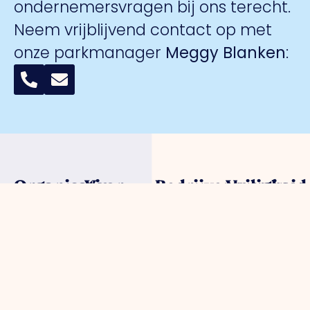
ondernemersvragen bij ons terecht.
Neem vrijblijvend contact op met
onze parkmanager
Meggy Blanken
:
Organisatie
Voor
Bedrijventerreinen
Veiligheid
ondernemers
Over ons
Trade Port
Collectieve
Werkorganisatie
Parkmanagement
Trade Port
camerabewa
Bestuur
Belangenbehartiging
zuid
Keurmerk
Samenwerkingen
Strategische
Noorderpoort
Veilig
Afdelingen
projecten
Spikweien
Ondernemen
Expertisegroepen
Bedrijven
AED