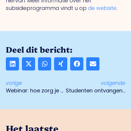
hiervan. Meer informatie over het
subsidieprogramma vindt u op
de website
.
Deel dit bericht:
vorige
volgende
Webinar: hoe zorg je dat medewerkers meedoen met het stoppen-met-rokenaanbod?
Studenten ontvangen certificaat ‘Business Career Society’
Het laatste