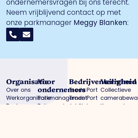
ondernemersvragen bij ons terecht.
Neem vrijblijvend contact op met
onze parkmanager
Meggy Blanken
:
Organisatie
Voor
Bedrijventerreinen
Veiligheid
ondernemers
Over ons
Trade Port
Collectieve
Werkorganisatie
Parkmanagement
Trade Port
camerabewa
Bestuur
Belangenbehartiging
zuid
Keurmerk
Samenwerkingen
Strategische
Noorderpoort
Veilig
Afdelingen
projecten
Spikweien
Ondernemen
Expertisegroepen
Bedrijven
AED
Investerings
locaties