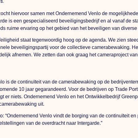
s.
zocht hiervoor samen met Ondernemend Venlo de mogelijkheden 
rde is een gespecialiseerd beveiligingsbedrijf en al vanaf de s
ds ruime ervaring op het gebied van het beveiligen van diverse 
 “Veiligheid staat tegenwoordig hoog op de agenda. We zien st
onele beveiligingspartij voor de collectieve camerabewaking. He
delijk afnemen. We zetten dan ook graag het cameraproject van V
nlo is de continuïteit van de camerabewaking op de bedrijventer
 komende 10 jaar gegarandeerd. Voor de bedrijven op Trade Po
t er niets. Ondernemend Venlo en het Ontwikkelbedrijf Greenpo
e camerabewaking uit.
: “Ondernemend Venlo vindt de borging van de continuïteit en 
elstellingen van de overdracht naar Intergarde.”