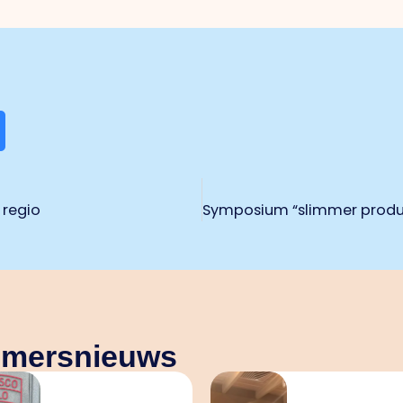
 regio
nemersnieuws