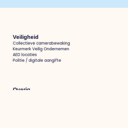
Veiligheid
Collectieve camerabewaking
Keurmerk Veilig Ondernemen
AED locaties
Politie / digitale aangifte
Overig
Privacybeleid
Cookiebeleid
Lid worden
Inloggen voor leden
Contact