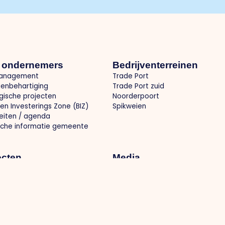
 ondernemers
Bedrijventerreinen
anagement
Trade Port
enbehartiging
Trade Port zuid
gische projecten
Noorderpoort
ven Investerings Zone (BIZ)
Spikweien
teiten / agenda
sche informatie gemeente
ecten
Media
le infrastructuur
Nieuws
ale branding
Foto's
smarkt en kennisontwikkeling
O.Venlo Magazine
mstbestendig ondernemen
Pers
werking