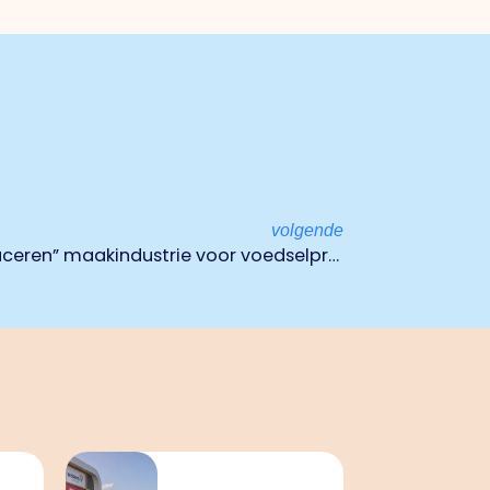
volgende
Symposium “slimmer produceren” maakindustrie voor voedselproductie