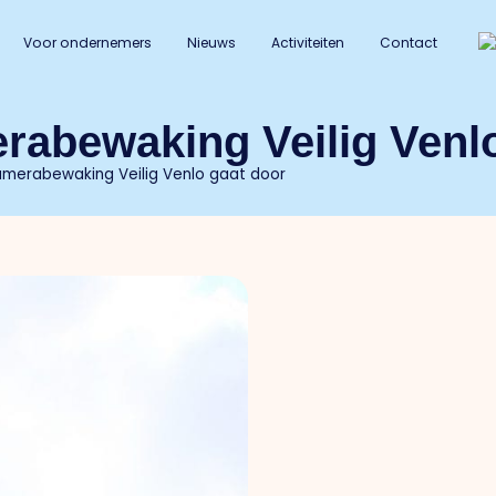
Voor ondernemers
Nieuws
Activiteiten
Contact
erabewaking Veilig Venl
amerabewaking Veilig Venlo gaat door