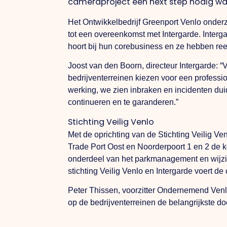
cameraproject een next step nodig wa
Het Ontwikkelbedrijf Greenport Venlo onder
tot een overeenkomst met Intergarde. Interga
hoort bij hun corebusiness en ze hebben ree
Joost van den Boorn, directeur Intergarde:
bedrijventerreinen kiezen voor een professi
werking, we zien inbraken en incidenten dui
continueren en te garanderen.”
Stichting Veilig Venlo
Met de oprichting van de Stichting Veilig Ve
Trade Port Oost en Noorderpoort 1 en 2 de
onderdeel van het parkmanagement en wijzig
stichting Veilig Venlo en Intergarde voert d
Peter Thissen, voorzitter Ondernemend Venlo
op de bedrijventerreinen de belangrijkste do