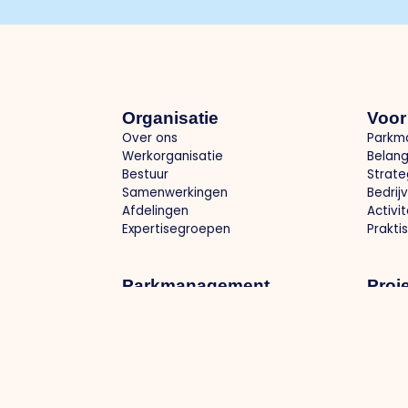
Organisatie
Voor
Over ons
Parkm
Werkorganisatie
Belang
Bestuur
Strate
Samenwerkingen
Bedrij
Afdelingen
Activi
Expertisegroepen
Prakti
Parkmanagement
Proj
Bedrijventerrein: schoon, heel, veilig
Optima
Collectieve inkoop
Region
Groene bedrijventerreinen
Arbeid
Actuele infrastructuur / omleidingen
Toeko
Samen