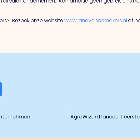
n circulair ondernemen. Aan ambitie geen gebrek, er is n
kers? Bezoek onze website
www.landvandemakers.nl
of n
 Unternehmen