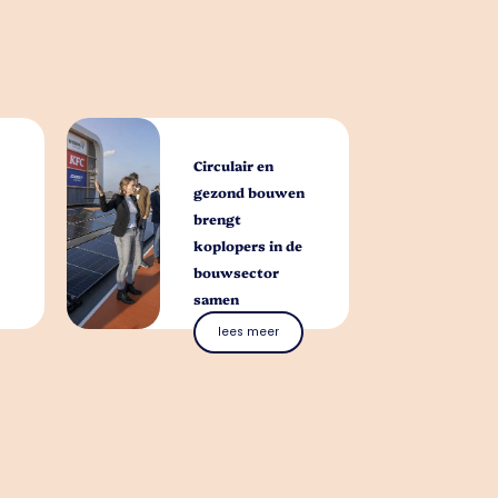
Circulair en
gezond bouwen
brengt
koplopers in de
bouwsector
samen
lees meer