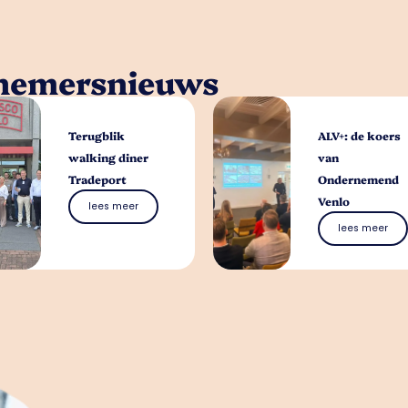
rnemersnieuws
Terugblik
ALV+: de koers
walking diner
van
Tradeport
Ondernemend
Venlo
lees meer
lees meer