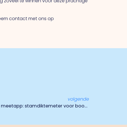
og zoveel te winnen voor deze prachtige
eem contact met ons op
volgende
AgroWizard lanceert eerste meetapp: stamdiktemeter voor boomtelers