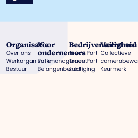
Organisatie
Voor
Bedrijventerreinen
Veiligheid
ondernemers
Over ons
Trade Port
Collectieve
Werkorganisatie
Parkmanagement
Trade Port
camerabewa
Bestuur
Belangenbehartiging
zuid
Keurmerk
Samenwerkingen
Strategische
Noorderpoort
Veilig
Afdelingen
projecten
Spikweien
Ondernemen
Expertisegroepen
Bedrijven
AED
Investerings
locaties
Zone (BIZ)
Politie /
Activiteiten
digitale
/ agenda
aangifte
Praktische