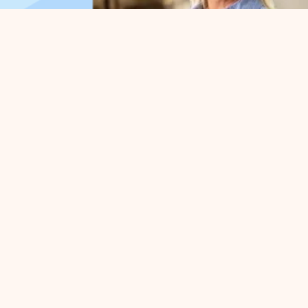
Organisatie
Voo
Over ons
Parkm
Werkorganisatie
Belang
Bestuur
Strate
Samenwerkingen
Bedrij
Afdelingen
Activi
Expertisegroepen
Prakti