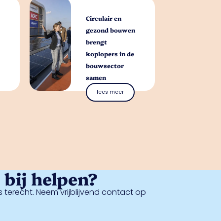
Circulair en
gezond bouwen
brengt
koplopers in de
bouwsector
samen
lees meer
bij helpen?
 terecht. Neem vrijblijvend contact op