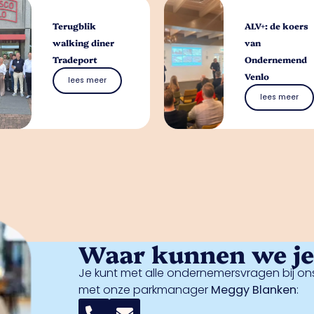
Terugblik
ALV+: de koers
walking diner
van
Tradeport
Ondernemend
Venlo
lees meer
lees meer
Waar kunnen we je 
Je kunt met alle ondernemersvragen bij ons
met onze parkmanager
Meggy Blanken
: