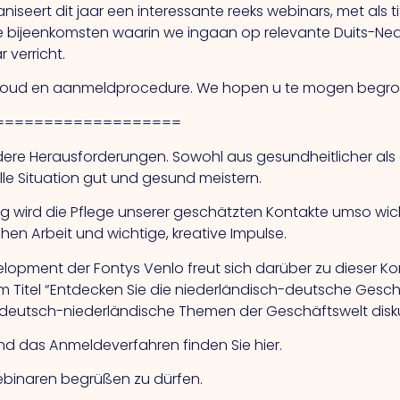
iseert dit jaar een interessante reeks webinars, met als 
line bijeenkomsten waarin we ingaan op relevante Duits
 verricht.
nhoud en aanmeldprocedure. We hopen u te mogen begroe
===================
ondere Herausforderungen. Sowohl aus gesundheitlicher al
elle Situation gut und gesund meistern.
g wird die Pflege unserer geschätzten Kontakte umso wich
en Arbeit und wichtige, kreative Impulse.
elopment der Fontys Venlo freut sich darüber zu dieser Ko
em Titel “Entdecken Sie die niederländisch-deutsche Gesc
e deutsch-niederländische Themen der Geschäftswelt disk
nd das Anmeldeverfahren finden Sie hier.
Webinaren begrüßen zu dürfen.