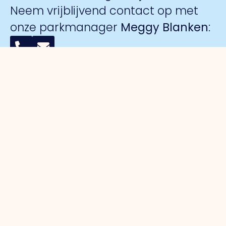
Neem vrijblijvend contact op met
onze parkmanager
Meggy Blanken
:
Organisatie
Voor
Bedrijventerreinen
Veiligheid
ondernemers
Over ons
Trade Port
Collectieve
Werkorganisatie
Parkmanagement
Trade Port
camerabewa
Bestuur
Belangenbehartiging
zuid
Keurmerk
Samenwerkingen
Strategische
Noorderpoort
Veilig
Afdelingen
projecten
Spikweien
Ondernemen
Expertisegroepen
Bedrijven
AED
Investerings
locaties