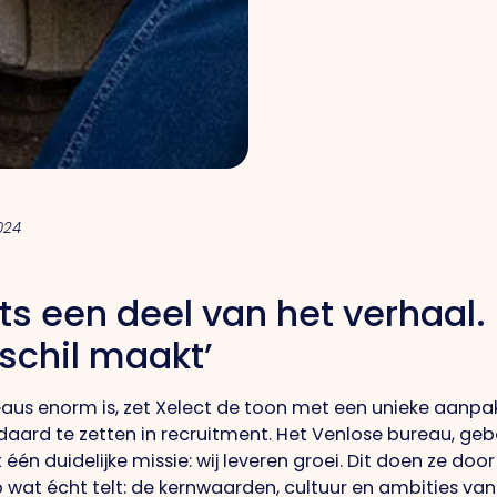
2024
hts een deel van het verhaal.
rschil maakt’
aus enorm is, zet Xelect de toon met een unieke aanpa
daard te zetten in recruitment.
Het
Venlose bureau, gebo
n duidelijke missie: wij leveren groei.
Dit
doen ze door 
p wat écht telt: de kernwaarden, cultuur en ambities van