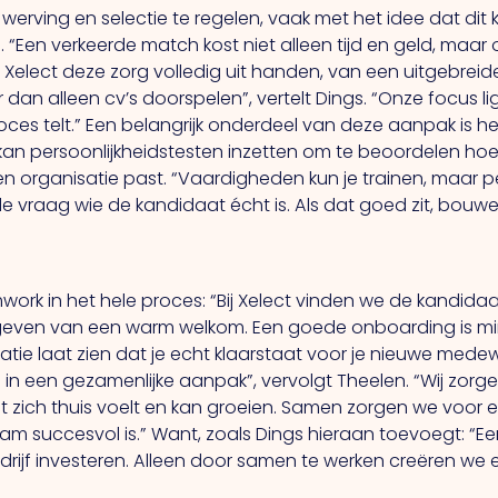
 werving en selectie te regelen, vaak met het idee dat di
n.
“Een
verkeerde match kost niet alleen tijd en geld, maar 
 Xelect deze zorg volledig uit handen, van een uitgebreid
 dan alleen cv’s doorspelen”, vertelt Dings. “Onze focus 
proces telt.” Een belangrijk onderdeel van deze aanpak is h
 kan persoonlijkheidstesten inzetten om te beoordelen h
 organisatie past. “Vaardigheden kun je trainen, maar per
de vraag wie de kandidaat écht is.
Als
dat goed zit, bouw
k in het hele proces: “Bij Xelect vinden we de kandidaat 
het geven van een warm welkom.
Een
goede onboarding is mins
tie laat zien dat je echt klaarstaat voor je nieuwe medewer
 in een gezamenlijke aanpak”, vervolgt Theelen.
“Wij
zorge
ich thuis voelt en kan groeien. Samen zorgen we voor een
zaam succesvol is.” Want, zoals Dings hieraan toevoegt: “E
edrijf investeren. Alleen door samen te werken creëren we