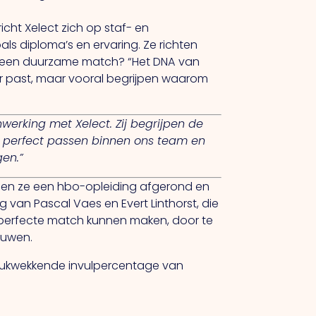
cht Xelect zich op staf- en
oals diploma’s en ervaring.
Ze
richten
oor een duurzame match?
“Het
DNA van
 er past, maar vooral begrijpen waarom
nwerking met Xelect.
Zij
begrijpen de
ie perfect passen binnen ons team en
gen.”
ebben ze een hbo-opleiding afgerond en
 van Pascal Vaes en Evert Linthorst, die
perfecte match kunnen maken, door te
ouwen.
ndrukwekkende invulpercentage van