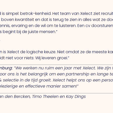
is simpel: betrok–kenheid.
Het
team van Xelect ziet recrui
t boven kwantiteit en dat is terug te zien in alles wat ze d
nnis, ervaring en de wil om te luisteren.
Een
cv doorsturen
s begint bij de juiste mensen.”
’
n is Xelect de logische keuze. Niet omdat ze de meeste
t niet voor niets: Wij leveren groei.”
imburg:
“We werken nu ruim een jaar met Xelect.
We
zijn
oor ons is het belangrijk om een partnership en lange 
electie in de tijd groeit. Xelect helpt ons op een persoo
lezierige en effectieve manier samen!”
van den Bercken, Timo Theelen en Kay Dings