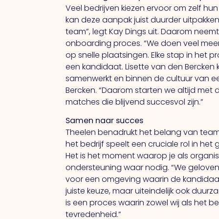
Veel bedrijven kiezen ervoor om zelf hun
kan deze aanpak juist duurder uitpakke
team”, legt Kay Dings uit. Daarom neemt
onboarding proces.
“We
doen veel meer
op snelle plaatsingen. Elke stap in het 
een kandidaat. Lisette van den Bercken
samenwerkt en binnen de cultuur van een
Bercken. “Daarom starten we altijd met 
matches die blijvend succesvol zijn.”
Samen naar succes
Theelen benadrukt het belang van teamwor
het bedrijf speelt een cruciale rol in 
Het
is het moment waarop je als organisa
ondersteuning waar nodig.
“We
geloven
voor een omgeving waarin de kandidaat z
juiste keuze, maar uiteindelijk ook duur
is een proces waarin zowel wij als het b
tevredenheid.”