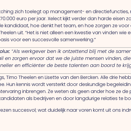
ing zich toelegt op management- en directiefuncties, ri
0.000 euro per jaar. Xelect kijkt verder dan harde eisen z
ft de kandidaat, hoe denkt het team, en hoe zorgen ze v
Theelen uit.
“Het
is niet alleen een kwestie van vinden wie
 basis voor een succesvolle samenwerking.”
olux:
“Als werkgever ben ik ontzettend blij met de same
tail en zorgen ervoor dat we de juiste mensen vinden, d
sneller en efficiënter de beste talenten aan boord te krij
gs, Timo Theelen en Lisette van den Bercken. Alle drie h
ee.
Hun
kennis wordt versterkt door deskundige begeleiding
tervaring inbrengen.
Ze
weten als geen ander hoe ze de 
andidaten als bedrijven en door langdurige relaties te b
wezen succesvol; wat duidelijk naar voren komt uit ons i