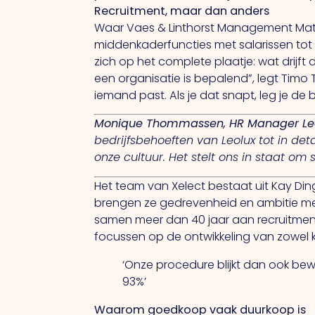
Recruitment, maar dan anders
Waar Vaes & Linthorst Management Match
middenkaderfuncties met salarissen tot 7
zich op het complete plaatje: wat drij
een organisatie is bepalend”, legt Timo 
iemand past.
Als
je dat snapt, leg je de
Monique Thommassen, HR Manager Le
bedrijfsbehoeften van Leolux tot in de
onze cultuur.
Het
stelt ons in staat om 
Het team van Xelect bestaat uit Kay Din
brengen ze gedrevenheid en ambitie m
samen meer dan 40 jaar aan recruitmen
focussen op de ontwikkeling van zowel k
‘Onze procedure blijkt dan ook be
93%’
Waarom goedkoop vaak duurkoop is