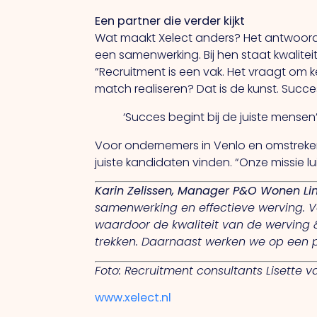
Een partner die verder kijkt
Wat maakt Xelect anders?
Het
antwoord 
een samenwerking.
Bij
hen staat kwalitei
“Recruitment is een vak.
Het
vraagt om ke
match realiseren?
Dat
is de kunst. Succe
‘Succes begint bij de juiste mensen
Voor ondernemers in Venlo en omstreke
juiste kandidaten vinden. “Onze missie luid
Karin Zelissen, Manager P&O Wonen L
samenwerking en effectieve werving. V
waardoor de kwaliteit van de werving & s
trekken. Daarnaast werken we op een p
Foto: Recruitment consultants Lisette 
www.xelect.nl