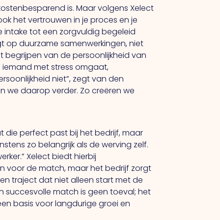
t kostenbesparend is. Maar volgens Xelect
ook het vertrouwen in je proces en je
e intake tot een zorgvuldig begeleid
ligt op duurzame samenwerkingen, niet
et begrijpen van de persoonlijkheid van
oe iemand met stress omgaat,
soonlijkheid niet”, zegt van den
en we daarop verder.
Zo
creëren we
die perfect past bij het bedrijf, maar
tens zo belangrijk als de werving zelf.
ker.” Xelect biedt hierbij
n voor de match, maar het bedrijf zorgt
 traject dat niet alleen start met de
en succesvolle match is geen toeval; het
 een basis voor langdurige groei en