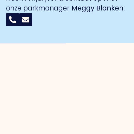
onze parkmanager
Meggy Blanken
:
Organisatie
Voor
Bedrijventerreinen
Veiligheid
ondernemers
Over ons
Trade Port
Collectieve
Werkorganisatie
Parkmanagement
Trade Port
camerabewa
Bestuur
Belangenbehartiging
zuid
Keurmerk
Samenwerkingen
Strategische
Noorderpoort
Veilig
Afdelingen
projecten
Spikweien
Ondernemen
Expertisegroepen
Bedrijven
AED
Investerings
locaties
Zone (BIZ)
Politie /