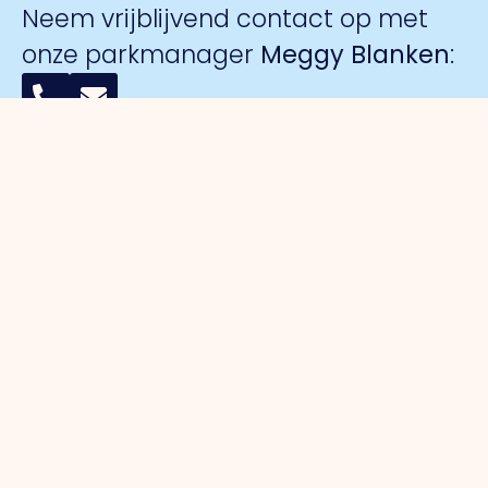
Neem vrijblijvend contact op met
onze parkmanager
Meggy Blanken
:
Organisatie
Voor
Bedrijventerreinen
Veiligheid
ondernemers
Over ons
Trade Port
Collectieve
Werkorganisatie
Parkmanagement
Trade Port
camerabewa
Bestuur
Belangenbehartiging
zuid
Keurmerk
Samenwerkingen
Strategische
Noorderpoort
Veilig
Afdelingen
projecten
Spikweien
Ondernemen
Expertisegroepen
Bedrijven
AED
Investerings
locaties