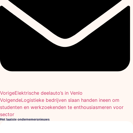
Vorige
Elektrische deelauto’s in Venlo
Volgende
Logistieke bedrijven slaan handen ineen om
studenten en werkzoekenden te enthousiasmeren voor
sector
Het laatste ondernemersnieuws