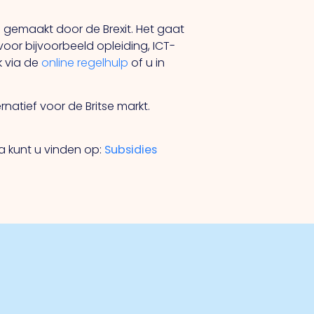
 gemaakt door de Brexit. Het gaat
oor bijvoorbeeld opleiding, ICT-
k via de
online regelhulp
of u in
natief voor de Britse markt.
a kunt u vinden op:
Subsidies