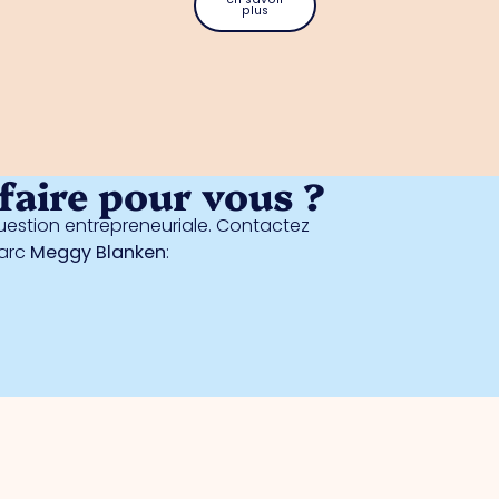
plus
aire pour vous ?
estion entrepreneuriale. Contactez
parc
Meggy Blanken
: