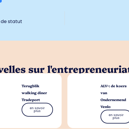
 de statut
elles sur l'entrepreneuria
Terugblik
ALV+: de koers
walking diner
van
Tradeport
Ondernemend
Venlo
en savoir
plus
en savoir
plus