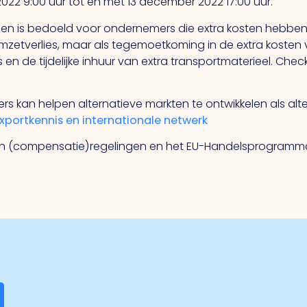
2 9:00 uur tot en met 13 december 2022 17:00 uur.
g en is bedoeld voor ondernemers die extra kosten hebben
etverlies, maar als tegemoetkoming in de extra kosten v
 de tijdelijke inhuur van extra transportmaterieel. Chec
rs kan helpen alternatieve markten te ontwikkelen als alter
ortkennis en internationale netwerk
even (compensatie)regelingen en het EU-Handelsprogramm