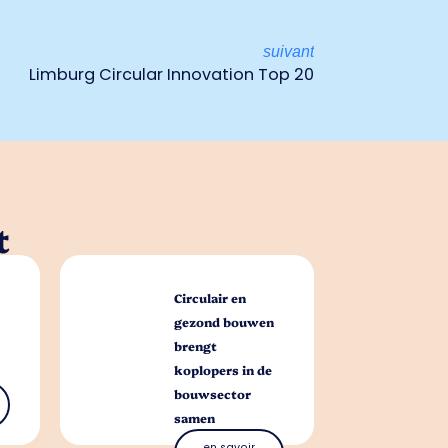
suivant
Limburg Circular Innovation Top 20
t
Circulair en
gezond bouwen
brengt
koplopers in de
bouwsector
samen
en savoir