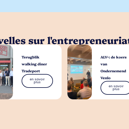
elles sur l'entrepreneuria
Terugblik
ALV+: de koers
walking diner
van
Tradeport
Ondernemend
Venlo
en savoir
plus
en savoir
plus