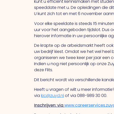
kunt u efficiënt kennismaken met student
speeddate met u. De opleidingen die dit
U kunt zich tot en met 6 november aan
Voor elke speeldate is steeds 15 minute
uur voor het aangeboden tijdslot. Dus o
hierover informatie in uw persoonlijke a
De krapte op de arbeidsmarkt heeft oo
uw bedrijf kiest. Omdat we het wel heel 
organiseren we twee keer per jaar een carri
Indien u nog niet persoonlijk op onze Z
deze Flits.
Dit bericht wordt via verschillende kana
Heeft u vragen of wilt u meer informat
via
kic@zuyd.nl
of via 088-989 30 00.
Inschrijven: via
www.careerservices.zuyd