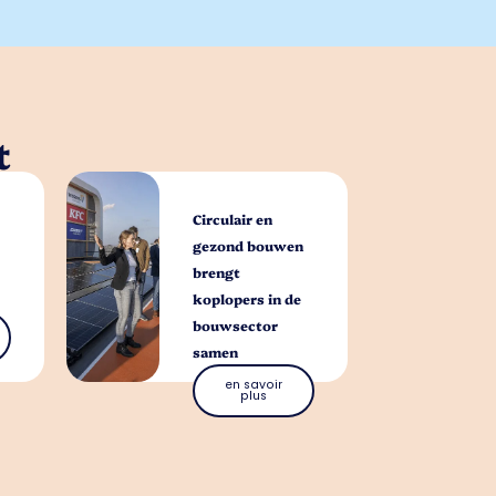
t
Circulair en
gezond bouwen
brengt
koplopers in de
bouwsector
samen
en savoir
plus