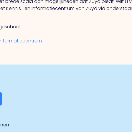
et brede scala aan mogelijkheden dat Zuyd biedt. Wilt u v
et Kennis- en Informatiecentrum van Zuyd via ondersta
ogeschool
-informatiecentrum
inen