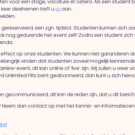
en voor een stage, vacature et cetera. Als een student bel
 keer deelnemen treft u
ici
aan.
melden.
n gereserveerd, een zgn. tijdslot. Studenten kunnen zich 
ok nog gedurende het event zelf! Zodra een student zich
genda.
k effect op onze studenten. We kunnen niet garanderen 
belangrijk vinden dat studenten zoveel mogelijk kennismak
ère-event, dit kan online of ‘live’ zijn. Wij zullen u weer v
uyd Unlimited Flits bent geabonneerd, dan kunt u zich hie
len gecommuniceerd, dit kan de reden zijn, dat u dit beri
ie? Neem dan contact op met het Kennis- en Informatiec
.nl