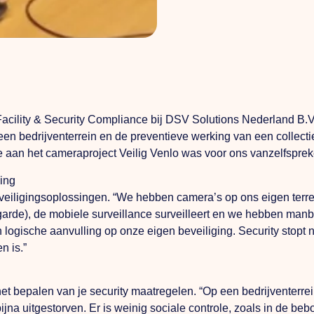
cility & Security Compliance bij DSV Solutions Nederland B.V.
 een bedrijventerrein en de preventieve werking van een collec
 aan het cameraproject Veilig Venlo was voor ons vanzelfspre
ging
eveiligingsoplossingen. “We hebben camera’s op ons eigen terr
rgarde), de mobiele surveillance surveilleert en we hebben m
n logische aanvulling op onze eigen beveiliging. Security stopt n
n is.”
 het bepalen van je security maatregelen. “Op een bedrijventerrei
ijna uitgestorven. Er is weinig sociale controle, zoals in de b