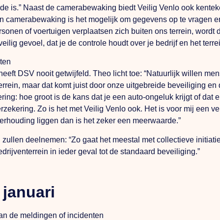
rde is.” Naast de camerabewaking biedt Veilig Venlo ook kent
ie en camerabewaking is het mogelijk om gegevens op te vragen
ersonen of voertuigen verplaatsen zich buiten ons terrein, word
eilig gevoel, dat je de controle houdt over je bedrijf en het ter
nten
ft DSV nooit getwijfeld. Theo licht toe: “Natuurlijk willen mens
in, maar dat komt juist door onze uitgebreide beveiliging en da
ng: hoe groot is de kans dat je een auto-ongeluk krijgt of dat e
ekering. Zo is het met Veilig Venlo ook. Het is voor mij een ve
 verhouding liggen dan is het zeker een meerwaarde.”
 zullen deelnemen: “Zo gaat het meestal met collectieve initiatie
rijventerrein in ieder geval tot de standaard beveiliging.”
 januari
an de meldingen of incidenten