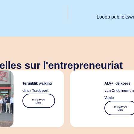
Looop publiekswi
lles sur l'entrepreneuriat
Terugblik walking
ALV+: de koers
diner Tradeport
van Ondernemen
Venlo
en savoir
plus
en savoir
plus