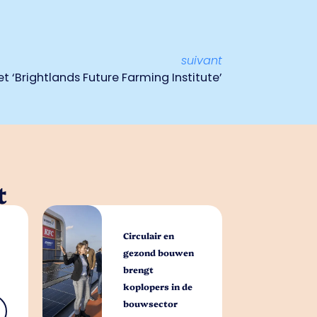
suivant
et ‘Brightlands Future Farming Institute’
t
Circulair en
gezond bouwen
brengt
koplopers in de
bouwsector