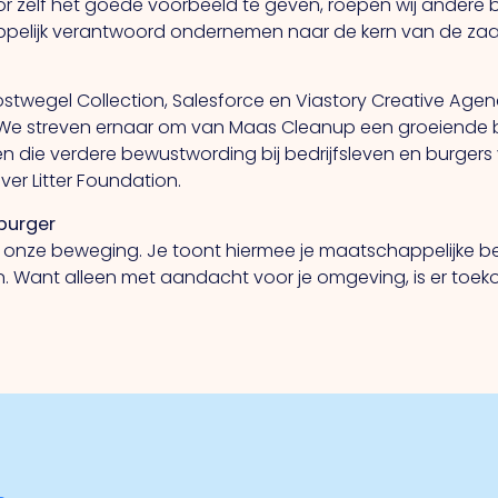
r zelf het goede voorbeeld te geven, roepen wij andere b
elijk verantwoord ondernemen naar de kern van de zaa
ostwegel Collection, Salesforce en Viastory Creative Age
e streven ernaar om van Maas Cleanup een groeiende be
en die verdere bewustwording bij bedrijfsleven en burgers
er Litter Foundation.
burger
ij onze beweging. Je toont hiermee je maatschappelijke be
. Want alleen met aandacht voor je omgeving, is er toek