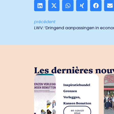
précédent
LWV: ‘Dringend aanpassingen in econ
Les dernières nouv
Inspiratiebundel
Grenzen
Verleggen,
Kansen Benutten
en savoir
plus