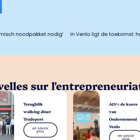
omisch noodpakket nodig’
In Venlo ligt de toekomst: h
elles sur l'entrepreneuria
Terugblik
ALV+: de koers
walking diner
van
Tradeport
Ondernemend
Venlo
en savoir
plus
en savoir
plus