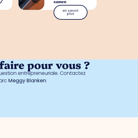
samen
en savoir
plus
aire pour vous ?
estion entrepreneuriale. Contactez
parc
Meggy Blanken
: