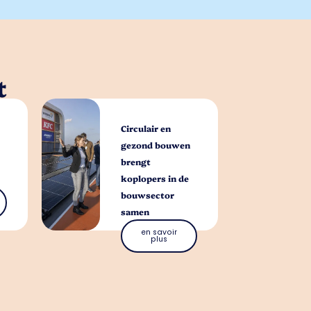
t
Circulair en
gezond bouwen
brengt
koplopers in de
bouwsector
samen
en savoir
plus