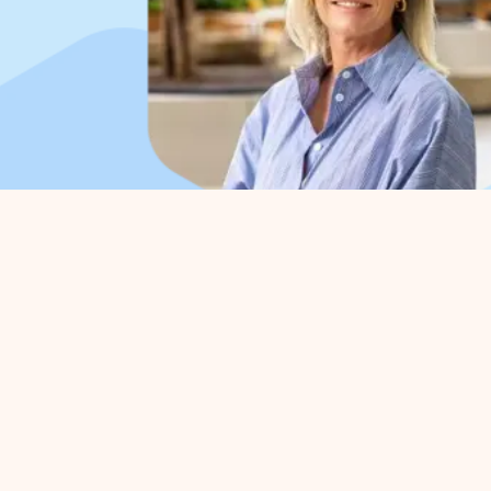
Organisatie
Voo
Over ons
Parkm
Werkorganisatie
Belang
Bestuur
Strate
Samenwerkingen
Bedrij