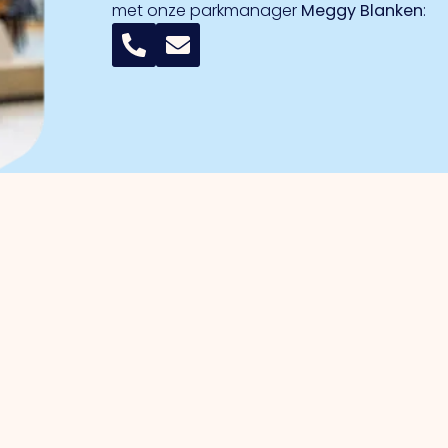
met onze parkmanager
Meggy Blanken
:
r ondernemers
Bedrijventerreinen
anagement
Trade Port
enbehartiging
Trade Port zuid
gische projecten
Noorderpoort
ven Investerings Zone (BIZ)
Spikweien