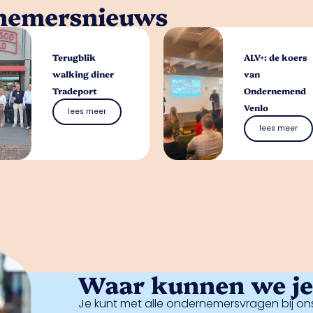
rnemersnieuws
Terugblik
ALV+: de koers
walking diner
van
Tradeport
Ondernemend
Venlo
lees meer
lees meer
Waar kunnen we je 
Je kunt met alle ondernemersvragen bij ons