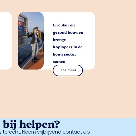
Circulair en
gezond bouwen
brengt
koplopers in de
bouwsector
samen
lees meer
bij helpen?
 terecht. Neem vrijblijvend contact op