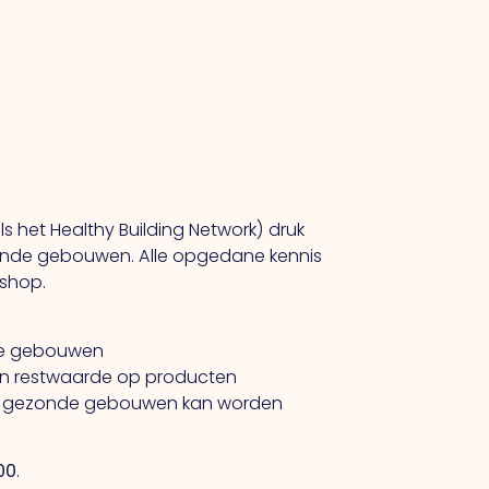
s het Healthy Building Network) druk
zonde gebouwen. Alle opgedane kennis
kshop.
onde gebouwen
an restwaarde op producten
el gezonde gebouwen kan worden
.00
.