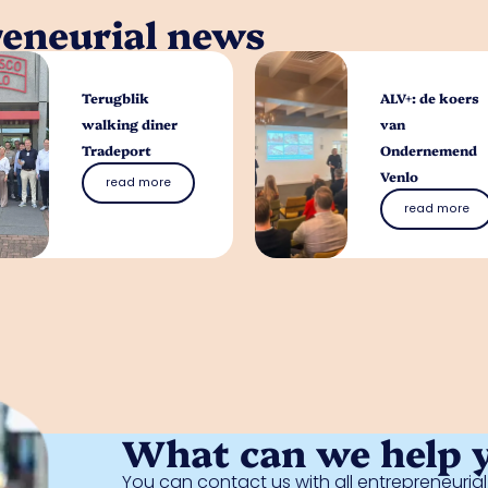
reneurial news
Terugblik
ALV+: de koers
walking diner
van
Tradeport
Ondernemend
Venlo
read more
read more
What can we help 
You can contact us with all entrepreneuri