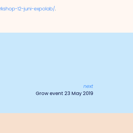
rkshop-12-juni-expolab/
.
next
Grow event 23 May 2019