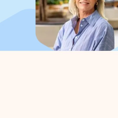
Organisation
For 
About us
Park 
Work organisation
Advoc
Board
Strate