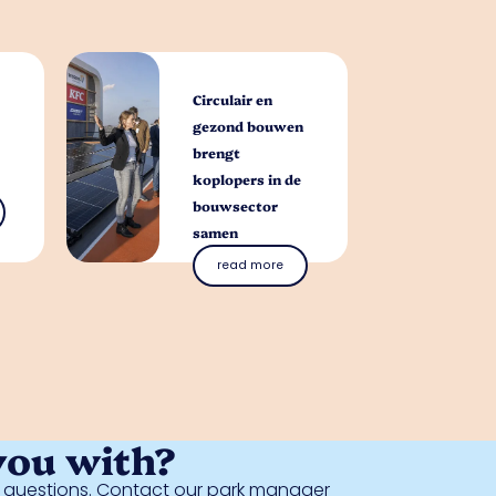
Circulair en
gezond bouwen
brengt
koplopers in de
bouwsector
samen
read more
you with?
al questions. Contact our park manager