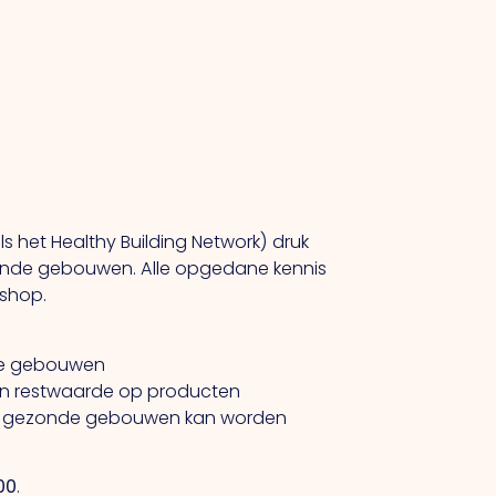
s het Healthy Building Network) druk
zonde gebouwen. Alle opgedane kennis
kshop.
onde gebouwen
an restwaarde op producten
el gezonde gebouwen kan worden
.00
.