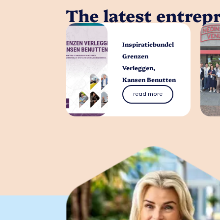
The latest entrep
Inspiratiebundel
Grenzen
Verleggen,
Kansen Benutten
read more