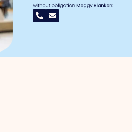
without obligation
Meggy Blanken
:
entrepreneurs
Business parks
management
Trade Port
acy
Trade Port south
gic projects
Noorderpoort