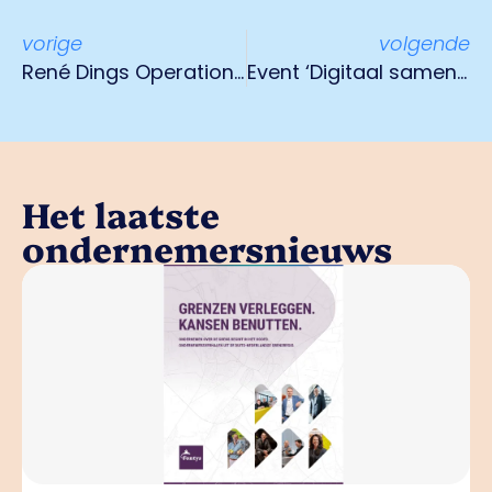
vorige
volgende
René Dings Operationeel Manager bij Ondernemend Venlo
Event ‘Digitaal samenwerken tussen zeehaven en achterland’ 18 september 2024
Het laatste
ondernemersnieuws