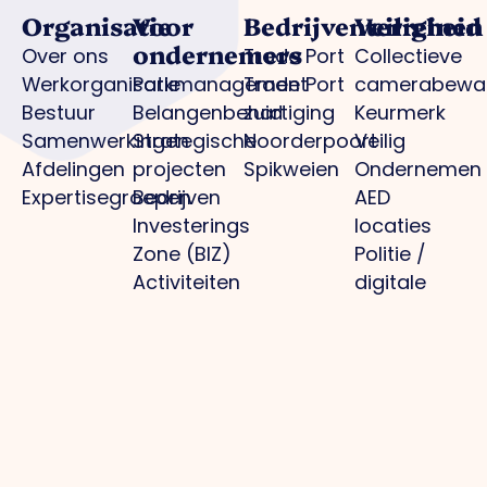
Organisatie
Voor
Bedrijventerreinen
Veiligheid
ondernemers
Over ons
Trade Port
Collectieve
Werkorganisatie
Parkmanagement
Trade Port
camerabewa
Bestuur
Belangenbehartiging
zuid
Keurmerk
Samenwerkingen
Strategische
Noorderpoort
Veilig
Afdelingen
projecten
Spikweien
Ondernemen
Expertisegroepen
Bedrijven
AED
Investerings
locaties
Zone (BIZ)
Politie /
Activiteiten
digitale
/ agenda
aangifte
Praktische
informatie
gemeente
Parkmanagement
Projecten
Media
Overig
Bedrijventerrein:
Optimale
Nieuws
Privacybeleid