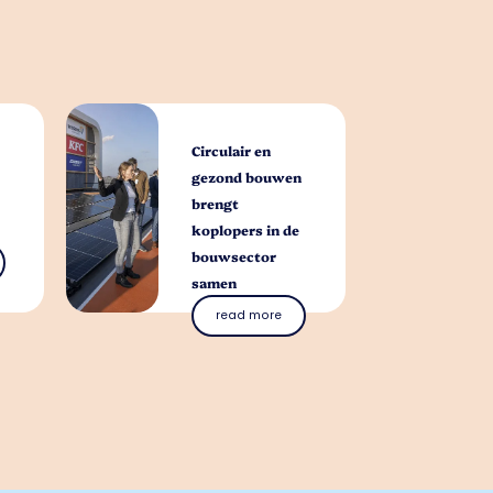
Circulair en
gezond bouwen
brengt
koplopers in de
bouwsector
samen
read more