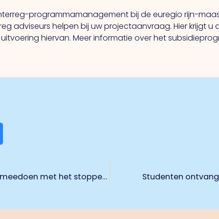
e Interreg-programmamanagement bij de euregio rijn-maa
g adviseurs helpen bij uw projectaanvraag. Hier krijgt u 
itvoering hiervan. Meer informatie over het subsidiepr
Webinar: hoe zorg je dat medewerkers meedoen met het stoppen-met-rokenaanbod?
Studenten ontvangen