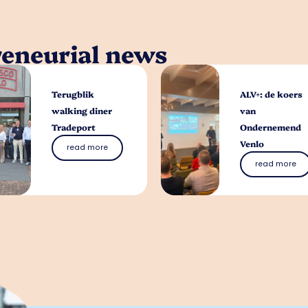
reneurial news
Terugblik
ALV+: de koers
walking diner
van
Tradeport
Ondernemend
Venlo
read more
read more