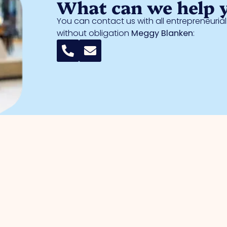
What can we help 
You can contact us with all entrepreneuri
without obligation
Meggy Blanken
:
entrepreneurs
Business parks
management
Trade Port