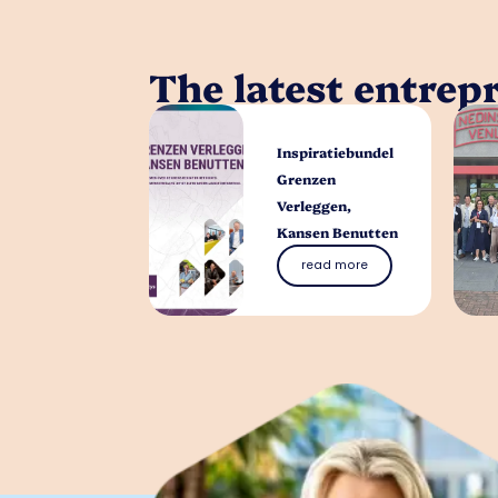
The latest entrep
Inspiratiebundel
Grenzen
Verleggen,
Kansen Benutten
read more