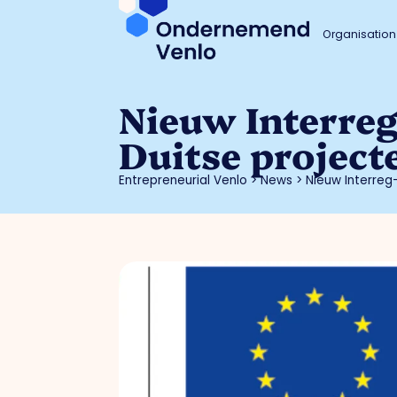
Organisation
Nieuw Interre
Duitse project
Entrepreneurial Venlo
>
News
>
Nieuw Interre