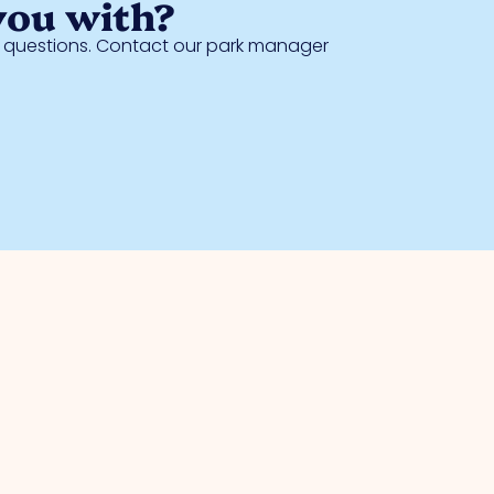
you with?
al questions. Contact our park manager
Safety
Collective camera surveillance