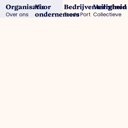
Organisatie
Voor
Bedrijventerreinen
Veiligheid
ondernemers
Over ons
Trade Port
Collectieve
Werkorganisatie
Parkmanagement
Trade Port
camerabewa
Bestuur
Belangenbehartiging
zuid
Keurmerk
Samenwerkingen
Strategische
Noorderpoort
Veilig
Afdelingen
projecten
Spikweien
Ondernemen
Expertisegroepen
Bedrijven
AED
Investerings
locaties
Zone (BIZ)
Politie /
Activiteiten
digitale
/ agenda
aangifte
Praktische
informatie
gemeente
Parkmanagement
Projecten
Media
Overig
Bedrijventerrein:
Optimale
Nieuws
Privacybeleid