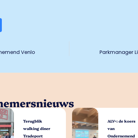
rnemend Venlo
Parkmanager Li
rnemersnieuws
Terugblik
ALV+: de koers
walking diner
van
Tradeport
Ondernemend