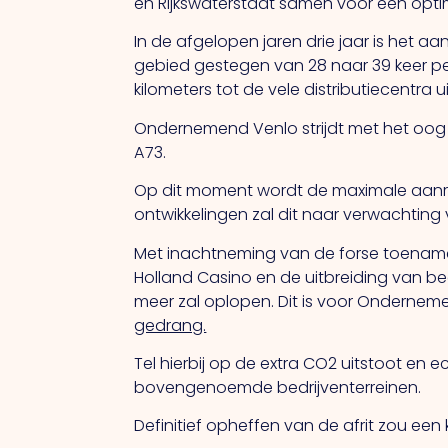
en Rijkswaterstaat samen voor een opti
In de afgelopen jaren drie jaar is het a
gebied gestegen van 28 naar 39 keer pe
kilometers tot de vele distributiecentra
Ondernemend Venlo strijdt met het oo
A73.
Op dit moment wordt de maximale aanrij
ontwikkelingen zal dit naar verwachting
Met inachtneming van de forse toename
Holland Casino en de uitbreiding van be
meer zal oplopen. Dit is voor Onderne
gedrang.
Tel hierbij op de extra CO2 uitstoot en
bovengenoemde bedrijventerreinen.
Definitief opheffen van de afrit zou een k