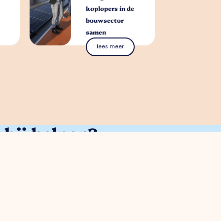
koplopers in de
bouwsector
samen
lees meer
bij helpen?
 terecht. Neem vrijblijvend contact op