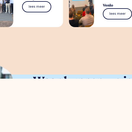
Venlo
lees meer
lees meer
Waar kunnen we je 
Je kunt met alle ondernemersvragen bij ons
met onze parkmanager
Meggy Blanken
: