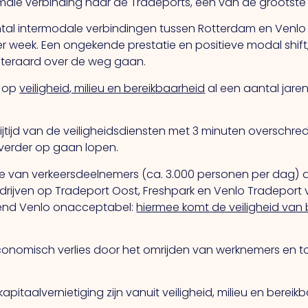
male verbinding naar de Tradeports, één van de grootste
antal intermodale verbindingen tussen Rotterdam en Venlo 
r week. Een ongekende prestatie en positieve modal shift
 uiteraard over de weg gaan.
g op
veiligheid, milieu en bereikbaarheid
al een aantal jaren
tijd van de veiligheidsdiensten met 3 minuten overschr
 verder op gaan lopen.
 van verkeersdeelnemers (ca. 3.000 personen per dag) d
drijven op Tradeport Oost, Freshpark en Venlo Tradeport v
mend Venlo onacceptabel:
hiermee komt de veiligheid van 
 economisch verlies door het omrijden van werknemers en t
apitaalvernietiging zijn vanuit veiligheid, milieu en bereik