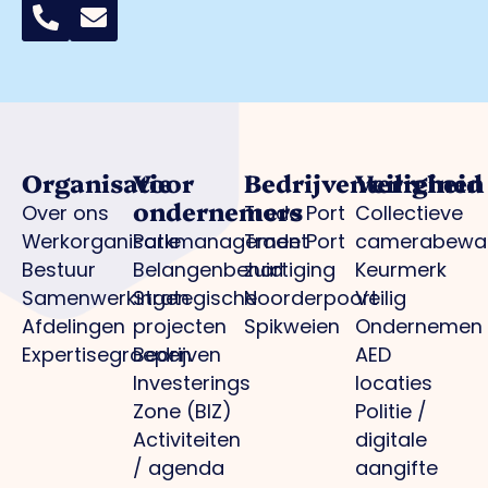
Organisatie
Voor
Bedrijventerreinen
Veiligheid
ondernemers
Over ons
Trade Port
Collectieve
Werkorganisatie
Parkmanagement
Trade Port
camerabewa
Bestuur
Belangenbehartiging
zuid
Keurmerk
Samenwerkingen
Strategische
Noorderpoort
Veilig
Afdelingen
projecten
Spikweien
Ondernemen
Expertisegroepen
Bedrijven
AED
Investerings
locaties
Zone (BIZ)
Politie /
Activiteiten
digitale
/ agenda
aangifte