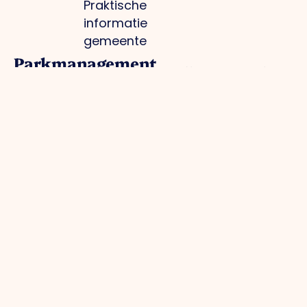
Praktische
informatie
gemeente
Parkmanagement
Projecten
Media
Overig
Bedrijventerrein:
Optimale
Nieuws
Privacybeleid
schoon, heel,
infrastructuur
Foto's
Cookiebeleid
veilig
Regionale
O.Venlo
Lid worden
Collectieve
branding
Magazine
Inloggen
inkoop
Arbeidsmarkt en
Pers
voor leden
Groene
kennisontwikkeling
Contact
bedrijventerreinen
Toekomstbestendig
Actuele
ondernemen
infrastructuur
Samenwerking
/
omleidingen
Contact
info@ondernemendvenlo.nl