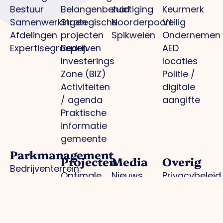
Bestuur
Belangenbehartiging
zuid
Keurmerk
Samenwerkingen
Strategische
Noorderpoort
Veilig
Afdelingen
projecten
Spikweien
Ondernemen
Expertisegroepen
Bedrijven
AED
Investerings
locaties
Zone (BIZ)
Politie /
Activiteiten
digitale
/ agenda
aangifte
Praktische
informatie
gemeente
Parkmanagement
Projecten
Media
Overig
Bedrijventerrein:
Optimale
Nieuws
Privacybeleid
schoon, heel,
infrastructuur
Foto's
Cookiebeleid
veilig
Regionale
O.Venlo
Lid worden
Collectieve
branding
Magazine
Inloggen
inkoop