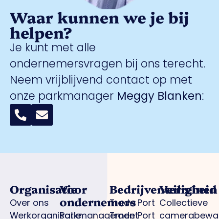
Waar kunnen we je bij
helpen?
Je kunt met alle
ondernemersvragen bij ons terecht.
Neem vrijblijvend contact op met
onze parkmanager
Meggy Blanken
:
Organisatie
Voor
Bedrijventerreinen
Veiligheid
ondernemers
Over ons
Trade Port
Collectieve
Werkorganisatie
Parkmanagement
Trade Port
camerabewa